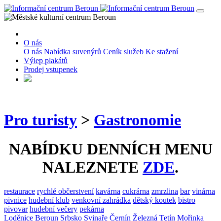
O nás
O nás
Nabídka suvenýrů
Ceník služeb
Ke stažení
Výlep plakátů
Prodej vstupenek
Pro turisty
>
Gastronomie
NABÍDKU DENNÍCH MENU
NALEZNETE
ZDE
.
restaurace
rychlé občerstvení
kavárna
cukrárna
zmrzlina
bar
vinárna
pivnice
hudební klub
venkovní zahrádka
dětský koutek
bistro
pivovar
hudební večery
pekárna
Loděnice
Beroun
Srbsko
Svinaře
Černín
Železná
Tetín
Mořinka