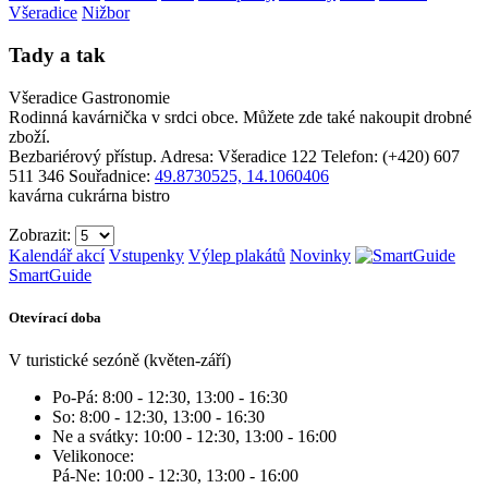
Všeradice
Nižbor
Tady a tak
Všeradice
Gastronomie
Rodinná kavárnička v srdci obce. Můžete zde také nakoupit drobné
zboží.
Bezbariérový přístup.
Adresa: Všeradice 122
Telefon: (+420) 607
511 346
Souřadnice:
49.8730525, 14.1060406
kavárna
cukrárna
bistro
Zobrazit:
Kalendář akcí
Vstupenky
Výlep plakátů
Novinky
SmartGuide
Otevírací doba
V turistické sezóně (květen-září)
Po-Pá: 8:00 - 12:30, 13:00 - 16:30
So: 8:00 - 12:30, 13:00 - 16:30
Ne a svátky: 10:00 - 12:30, 13:00 - 16:00
Velikonoce:
Pá-Ne: 10:00 - 12:30, 13:00 - 16:00