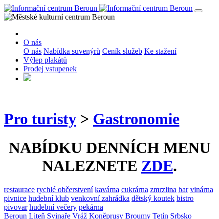
O nás
O nás
Nabídka suvenýrů
Ceník služeb
Ke stažení
Výlep plakátů
Prodej vstupenek
Pro turisty
>
Gastronomie
NABÍDKU DENNÍCH MENU
NALEZNETE
ZDE
.
restaurace
rychlé občerstvení
kavárna
cukrárna
zmrzlina
bar
vinárna
pivnice
hudební klub
venkovní zahrádka
dětský koutek
bistro
pivovar
hudební večery
pekárna
Beroun
Liteň
Svinaře
Vráž
Koněprusy
Broumy
Tetín
Srbsko