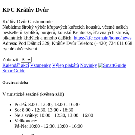
KFC Králův Dvůr
Králův Dvůr
Gastronomie
Nabízíme široký výběr křupavých kuřecích kousků, včetně našich
bestsellerů kyblíků, burgerů, kousků Kentucky, šťavnatých stripsů,
pikantních křidýlek a mnoho dalších.
https://kfc.cz/main/home/news
Adresa: Pod Dálnicí 329, Králův Dvůr
Telefon: (+420) 724 611 058
rychlé občerstvení
Zobrazit:
Kalendář akcí
Vstupenky
Výlep plakátů
Novinky
SmartGuide
Otevírací doba
V turistické sezóně (květen-září)
Po-Pá: 8:00 - 12:30, 13:00 - 16:30
So: 8:00 - 12:30, 13:00 - 16:30
Ne a svátky: 10:00 - 12:30, 13:00 - 16:00
Velikonoce:
Pá-Ne: 10:00 - 12:30, 13:00 - 16:00