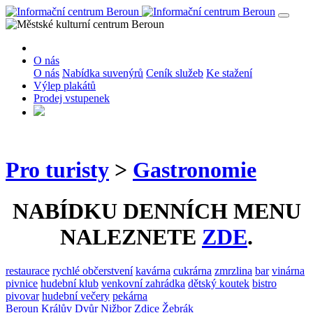
O nás
O nás
Nabídka suvenýrů
Ceník služeb
Ke stažení
Výlep plakátů
Prodej vstupenek
Pro turisty
>
Gastronomie
NABÍDKU DENNÍCH MENU
NALEZNETE
ZDE
.
restaurace
rychlé občerstvení
kavárna
cukrárna
zmrzlina
bar
vinárna
pivnice
hudební klub
venkovní zahrádka
dětský koutek
bistro
pivovar
hudební večery
pekárna
Beroun
Králův Dvůr
Nižbor
Zdice
Žebrák