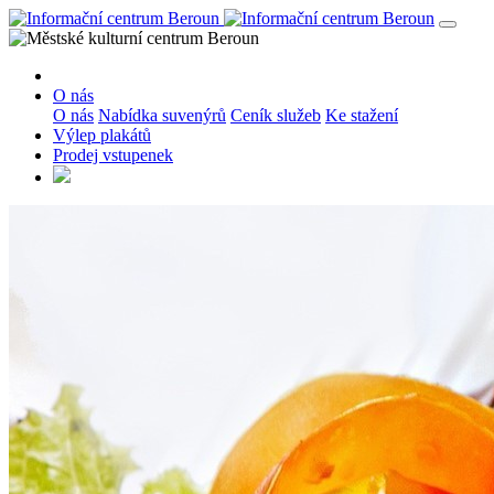
O nás
O nás
Nabídka suvenýrů
Ceník služeb
Ke stažení
Výlep plakátů
Prodej vstupenek