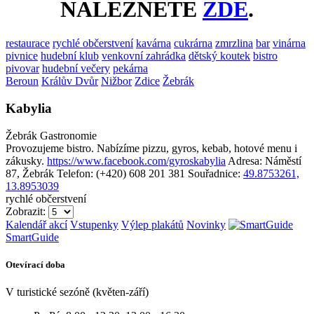
NALEZNETE
ZDE
.
restaurace
rychlé občerstvení
kavárna
cukrárna
zmrzlina
bar
vinárna
pivnice
hudební klub
venkovní zahrádka
dětský koutek
bistro
pivovar
hudební večery
pekárna
Beroun
Králův Dvůr
Nižbor
Zdice
Žebrák
Kabylia
Žebrák
Gastronomie
Provozujeme bistro. Nabízíme pizzu, gyros, kebab, hotové menu i
zákusky.
https://www.facebook.com/gyroskabylia
Adresa: Náměstí
87, Žebrák
Telefon: (+420) 608 201 381
Souřadnice:
49.8753261,
13.8953039
rychlé občerstvení
Zobrazit:
Kalendář akcí
Vstupenky
Výlep plakátů
Novinky
SmartGuide
Otevírací doba
V turistické sezóně (květen-září)