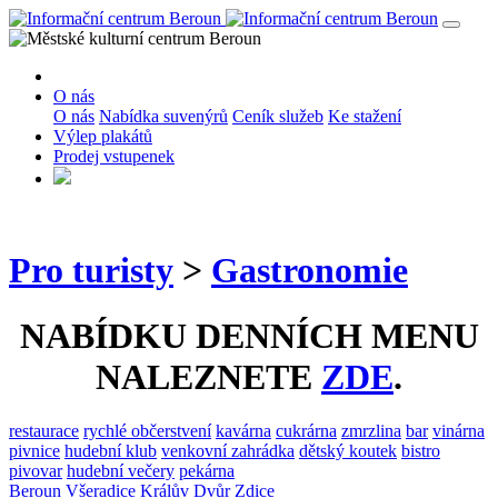
O nás
O nás
Nabídka suvenýrů
Ceník služeb
Ke stažení
Výlep plakátů
Prodej vstupenek
Pro turisty
>
Gastronomie
NABÍDKU DENNÍCH MENU
NALEZNETE
ZDE
.
restaurace
rychlé občerstvení
kavárna
cukrárna
zmrzlina
bar
vinárna
pivnice
hudební klub
venkovní zahrádka
dětský koutek
bistro
pivovar
hudební večery
pekárna
Beroun
Všeradice
Králův Dvůr
Zdice