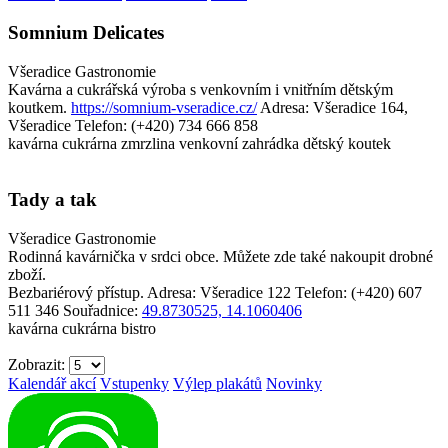
Somnium Delicates
Všeradice
Gastronomie
Kavárna a cukrářská výroba s venkovním i vnitřním dětským
koutkem.
https://somnium-vseradice.cz/
Adresa: Všeradice 164,
Všeradice
Telefon: (+420) 734 666 858
kavárna
cukrárna
zmrzlina
venkovní zahrádka
dětský koutek
Tady a tak
Všeradice
Gastronomie
Rodinná kavárnička v srdci obce. Můžete zde také nakoupit drobné
zboží.
Bezbariérový přístup.
Adresa: Všeradice 122
Telefon: (+420) 607
511 346
Souřadnice:
49.8730525, 14.1060406
kavárna
cukrárna
bistro
Zobrazit:
Kalendář akcí
Vstupenky
Výlep plakátů
Novinky