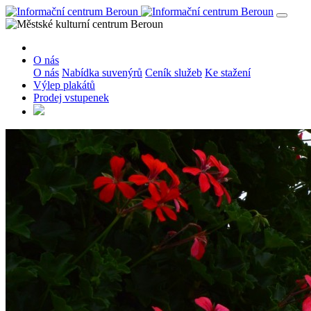
O nás
O nás
Nabídka suvenýrů
Ceník služeb
Ke stažení
Výlep plakátů
Prodej vstupenek