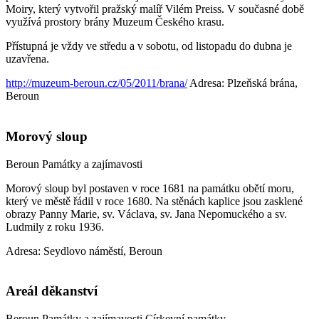
Moiry, který vytvořil pražský malíř Vilém Preiss. V současné době
využívá prostory brány Muzeum Českého krasu.
Přístupná je vždy ve středu a v sobotu, od listopadu do dubna je
uzavřena.
http://muzeum-beroun.cz/05/2011/brana/
Adresa: Plzeňská brána,
Beroun
Morový sloup
Beroun
Památky a zajímavosti
Morový sloup byl postaven v roce 1681 na památku obětí moru,
který ve městě řádil v roce 1680. Na stěnách kaplice jsou zasklené
obrazy Panny Marie, sv. Václava, sv. Jana Nepomuckého a sv.
Ludmily z roku 1936.
Adresa: Seydlovo náměstí, Beroun
Areál děkanství
Beroun
Památky a zajímavosti
Církevní památky