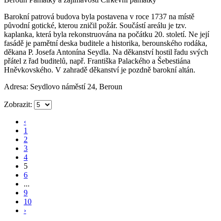
Barokní patrová budova byla postavena v roce 1737 na místě
původní gotické, kterou zničil požár. Součástí areálu je tzv.
kaplanka, která byla rekonstruována na počátku 20. století. Ne její
fasádě je pamětní deska buditele a historika, berounského rodáka,
děkana P. Josefa Antonína Seydla. Na děkanství hostil řadu svých
přátel z řad buditelů, např. Františka Palackého a Šebestiána
Hněvkovského. V zahradě děkanství je pozdně barokní altán.
Adresa: Seydlovo náměstí 24, Beroun
Zobrazit:
‹
1
2
3
4
5
6
...
9
10
›