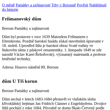
O městě
Památky a zajímavosti
Trhy v Berouně
Pověsti
Nahlédnutí
do historie
Frišmanovský dům
Beroun
Památky a zajímavosti
Dům byl postaven v roce 1639 Matoušem Frišmanem z
Ehrenkronu. Pozdně barokní fasádu získal stavebními úpravami v
18. století. Uprostřed štítu je barokní obraz Svaté rodiny ve
štukovém rámu z páskové ornamentiky. 1. listopadu 1849 se zde
narodil Václav Karel Řehořovský, významný matematik a profesor
brněnské techniky.
Adresa: Husovo náměstí 89, Beroun
dům U Tří korun
Beroun
Památky a zajímavosti
Dům nechal v letech 1683-1684 přestavět ve vlašském slohu
křivoklátský hejtman Jan Fridrich Clanner z Engelshofenu. Dvojice
štítů pochází z roku 1684. Původně se domu říkalo Červený podle