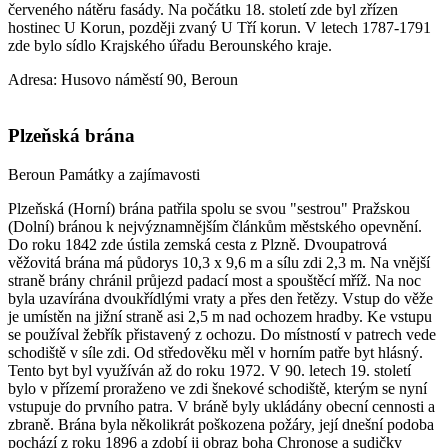
červeného nátěru fasády. Na počátku 18. století zde byl zřízen
hostinec U Korun, později zvaný U Tří korun. V letech 1787-1791
zde bylo sídlo Krajského úřadu Berounského kraje.
Adresa: Husovo náměstí 90, Beroun
Plzeňská brána
Beroun
Památky a zajímavosti
Plzeňská (Horní) brána patřila spolu se svou "sestrou" Pražskou
(Dolní) bránou k nejvýznamnějším článkům městského opevnění.
Do roku 1842 zde ústila zemská cesta z Plzně. Dvoupatrová
věžovitá brána má půdorys 10,3 x 9,6 m a sílu zdi 2,3 m. Na vnější
straně brány chránil průjezd padací most a spouštěcí mříž. Na noc
byla uzavírána dvoukřídlými vraty a přes den řetězy. Vstup do věže
je umístěn na jižní straně asi 2,5 m nad ochozem hradby. Ke vstupu
se používal žebřík přistavený z ochozu. Do místností v patrech vede
schodiště v síle zdi. Od středověku měl v horním patře byt hlásný.
Tento byt byl využíván až do roku 1972. V 90. letech 19. století
bylo v přízemí proraženo ve zdi šnekové schodiště, kterým se nyní
vstupuje do prvního patra. V bráně byly ukládány obecní cennosti a
zbraně. Brána byla několikrát poškozena požáry, její dnešní podoba
pochází z roku 1896 a zdobí ji obraz boha Chronose a sudičky