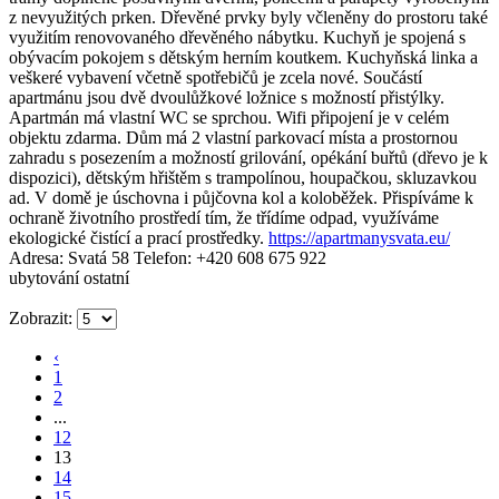
z nevyužitých prken. Dřevěné prvky byly včleněny do prostoru také
využitím renovovaného dřevěného nábytku. Kuchyň je spojená s
obývacím pokojem s dětským herním koutkem. Kuchyňská linka a
veškeré vybavení včetně spotřebičů je zcela nové. Součástí
apartmánu jsou dvě dvoulůžkové ložnice s možností přistýlky.
Apartmán má vlastní WC se sprchou. Wifi připojení je v celém
objektu zdarma. Dům má 2 vlastní parkovací místa a prostornou
zahradu s posezením a možností grilování, opékání buřtů (dřevo je k
dispozici), dětským hřištěm s trampolínou, houpačkou, skluzavkou
ad. V domě je úschovna i půjčovna kol a koloběžek. Přispíváme k
ochraně životního prostředí tím, že třídíme odpad, využíváme
ekologické čistící a prací prostředky.
https://apartmanysvata.eu/
Adresa: Svatá 58
Telefon: +420 608 675 922
ubytování ostatní
Zobrazit:
‹
1
2
...
12
13
14
15