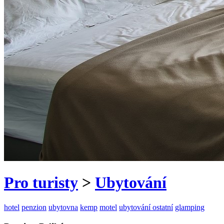
Pro turisty
>
Ubytování
hotel
penzion
ubytovna
kemp
motel
ubytování ostatní
glamping