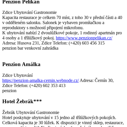
Penzion Pelikán
Zdice
Ubytování
Gastronomie
Kapacita restaurace je celkem 70 míst, z toho 30 v přední části a 40
v odděleném salonku. Salonek je vybaven promítačkou a
reproduktory s možností připojení mikrofonu.
K ubytování nabízí 2 dvoulůžkové pokoje, 1 rodinný apartmán pro
4 osoby a 1 třílůžkový pokoj.
https://www.penzionpelikan.cz/
Adresa: Husova 231, Zdice
Telefon: (+420) 603 456 315
penzion
bar
venkovní zahrádka
Penzion Amálka
Zdice
Ubytování
https://penzion-amalka-cernin.webnode.cz/
Adresa: Černín 30,
Zdice
Telefon: (+420) 602 353 413
penzion
Hotel Žebrák***
Žebrák
Ubytování
Gastronomie
Hotel poskytuje ubytování v 15 jedno až třílůžkových pokojích.
Celková kapacita je 30 lůžek. K dispozici je vinný sklep, restaurace,