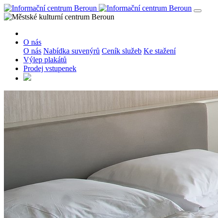
O nás
O nás
Nabídka suvenýrů
Ceník služeb
Ke stažení
Výlep plakátů
Prodej vstupenek