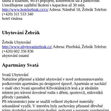
sauna a solárium, Wi-Fi připojení, konferenční sál a parkoviště.
Umožňujeme zajištění školení s kapacitou až 30 míst.
http://www.hotelzebrak.cz/cs/
Adresa: Náměstí 18, Žebrák
Telefon:
(+420) 311 533 340
hotel
vinárna
Ubytování Žebrák
Žebrák
Ubytování
http://www.ubytovanizebrak.cz/
Adresa: Plzeňská, Žebrák
Telefon:
(+420) 602 356 836
ubytování ostatní
Apartmány Svatá
Svatá
Ubytování
Nabízíme příjemné a klidné ubytování v nově zrekonstruovaném
podkrovním apartmánu po designové úpravě. Apartmán se nachází
v malé obci Svatá uprostřed Křivoklátských lesů a je ideálním
místem pro trávení dovolené rodin s dětmi, sportovců, milovníků
přírody i památek.
Při rekonstrukci jsme se snažili veškeré zbytkové materiály
sekundárné využít. V interiéru byly zachovány přiznané dřevěné
trámy doplněné posuvnými dveřmi, policemi a parapety vyrobenými