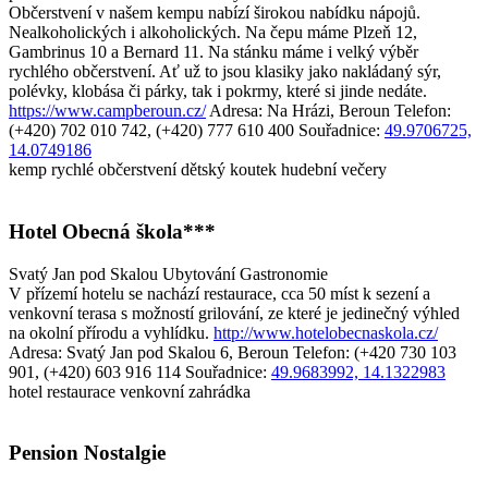
Občerstvení v našem kempu nabízí širokou nabídku nápojů.
Nealkoholických i alkoholických. Na čepu máme Plzeň 12,
Gambrinus 10 a Bernard 11. Na stánku máme i velký výběr
rychlého občerstvení. Ať už to jsou klasiky jako nakládaný sýr,
polévky, klobása či párky, tak i pokrmy, které si jinde nedáte.
https://www.campberoun.cz/
Adresa: Na Hrázi, Beroun
Telefon:
(+420) 702 010 742, (+420) 777 610 400
Souřadnice:
49.9706725,
14.0749186
kemp
rychlé občerstvení
dětský koutek
hudební večery
Hotel Obecná škola***
Svatý Jan pod Skalou
Ubytování
Gastronomie
V přízemí hotelu se nachází restaurace, cca 50 míst k sezení a
venkovní terasa s možností grilování, ze které je jedinečný výhled
na okolní přírodu a vyhlídku.
http://www.hotelobecnaskola.cz/
Adresa: Svatý Jan pod Skalou 6, Beroun
Telefon: (+420 730 103
901, (+420) 603 916 114
Souřadnice:
49.9683992, 14.1322983
hotel
restaurace
venkovní zahrádka
Pension Nostalgie