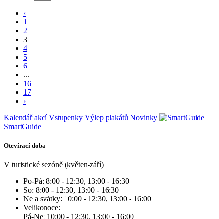
‹
1
2
3
4
5
6
...
16
17
›
Kalendář akcí
Vstupenky
Výlep plakátů
Novinky
SmartGuide
Otevírací doba
V turistické sezóně (květen-září)
Po-Pá: 8:00 - 12:30, 13:00 - 16:30
So: 8:00 - 12:30, 13:00 - 16:30
Ne a svátky: 10:00 - 12:30, 13:00 - 16:00
Velikonoce:
Pá-Ne: 10:00 - 12:30, 13:00 - 16:00