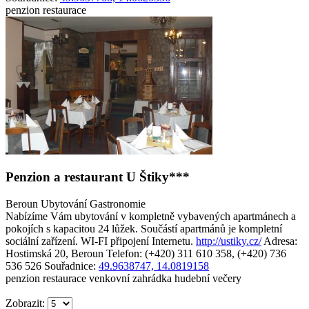
penzion
restaurace
Penzion a restaurant U Štiky***
Beroun
Ubytování
Gastronomie
Nabízíme Vám ubytování v kompletně vybavených apartmánech a
pokojích s kapacitou 24 lůžek. Součástí apartmánů je kompletní
sociální zařízení. WI-FI připojení Internetu.
http://ustiky.cz/
Adresa:
Hostimská 20, Beroun
Telefon: (+420) 311 610 358, (+420) 736
536 526
Souřadnice:
49.9638747, 14.0819158
penzion
restaurace
venkovní zahrádka
hudební večery
Zobrazit: