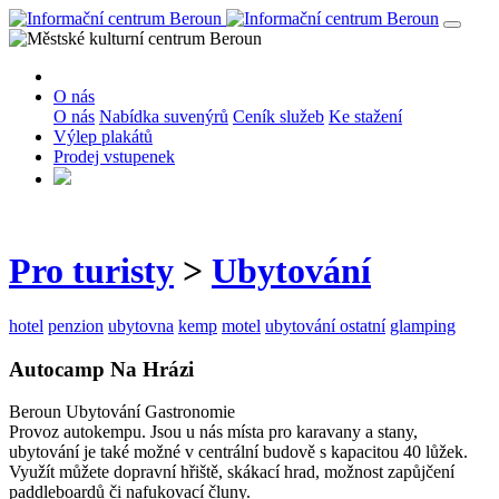
O nás
O nás
Nabídka suvenýrů
Ceník služeb
Ke stažení
Výlep plakátů
Prodej vstupenek
Pro turisty
>
Ubytování
hotel
penzion
ubytovna
kemp
motel
ubytování ostatní
glamping
Autocamp Na Hrázi
Beroun
Ubytování
Gastronomie
Provoz autokempu. Jsou u nás místa pro karavany a stany,
ubytování je také možné v centrální budově s kapacitou 40 lůžek.
Využít můžete dopravní hřiště, skákací hrad, možnost zapůjčení
paddleboardů či nafukovací čluny.