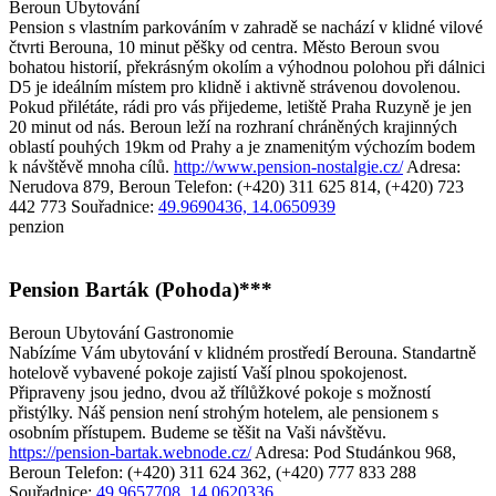
Beroun
Ubytování
Pension s vlastním parkováním v zahradě se nachází v klidné vilové
čtvrti Berouna, 10 minut pěšky od centra. Město Beroun svou
bohatou historií, překrásným okolím a výhodnou polohou při dálnici
D5 je ideálním místem pro klidně i aktivně strávenou dovolenou.
Pokud přilétáte, rádi pro vás přijedeme, letiště Praha Ruzyně je jen
20 minut od nás. Beroun leží na rozhraní chráněných krajinných
oblastí pouhých 19km od Prahy a je znamenitým výchozím bodem
k návštěvě mnoha cílů.
http://www.pension-nostalgie.cz/
Adresa:
Nerudova 879, Beroun
Telefon: (+420) 311 625 814, (+420) 723
442 773
Souřadnice:
49.9690436, 14.0650939
penzion
Pension Barták (Pohoda)***
Beroun
Ubytování
Gastronomie
Nabízíme Vám ubytování v klidném prostředí Berouna. Standartně
hotelově vybavené pokoje zajistí Vaší plnou spokojenost.
Připraveny jsou jedno, dvou až třílůžkové pokoje s možností
přistýlky. Náš pension není strohým hotelem, ale pensionem s
osobním přístupem. Budeme se těšit na Vaši návštěvu.
https://pension-bartak.webnode.cz/
Adresa: Pod Studánkou 968,
Beroun
Telefon: (+420) 311 624 362, (+420) 777 833 288
Souřadnice:
49.9657708, 14.0620336