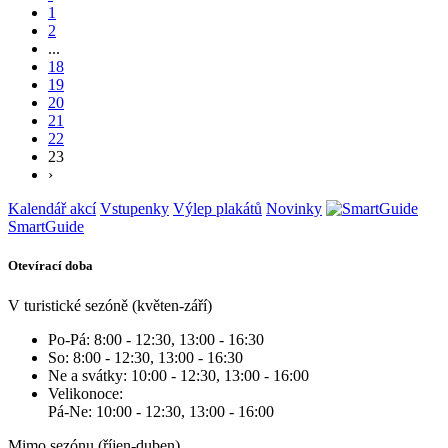
1
2
...
18
19
20
21
22
23
›
Kalendář akcí
Vstupenky
Výlep plakátů
Novinky
SmartGuide
Otevírací doba
V turistické sezóně (květen-září)
Po-Pá: 8:00 - 12:30, 13:00 - 16:30
So: 8:00 - 12:30, 13:00 - 16:30
Ne a svátky: 10:00 - 12:30, 13:00 - 16:00
Velikonoce:
Pá-Ne: 10:00 - 12:30, 13:00 - 16:00
Mimo sezónu (říjen-duben)