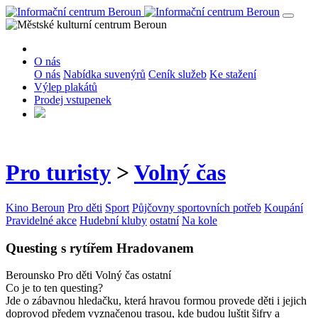
O nás
O nás
Nabídka suvenýrů
Ceník služeb
Ke stažení
Výlep plakátů
Prodej vstupenek
Pro turisty
>
Volný čas
Kino Beroun
Pro děti
Sport
Půjčovny sportovních potřeb
Koupání
Pravidelné akce
Hudební kluby
ostatní
Na kole
Questing s rytířem Hradovanem
Berounsko
Pro děti
Volný čas
ostatní
Co je to ten questing?
Jde o zábavnou hledačku, která hravou formou provede děti i jejich
doprovod předem vyznačenou trasou, kde budou luštit šifry a