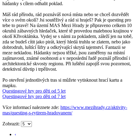
hádanky s cílem odhalit poklad.
Máš rád přírodu, rád poznáváš nová místa nebo se chceš dozvědět
více o svém okolí? Jsi soutěživý a rád si hraješ? Pak je questing pro
tebe to pravé! Na území MAS Mezi Hrady je připraveno celkem 10
okruhů zábavných hledaček, které tě provedou malebnou krajinou v
okolí Křivoklátska. Vydej se s námi za pokladem, záleží jen na tobě,
zda se budeš cítit jako pirát, který hledá truhlu se zlatem, nebo jako
dobrodruh, luštící šifry a odkrývající skrytá tajemství. Fantazii se
meze nekladou. Hádanky nejsou těžké, jsou zaměřeny na místní
zajímavosti, známé osobnosti a v neposlední řadě poznáš přírodní i
architektonické skvosty regionu. Při luštění zapojíš svou pozornost,
detektivní důvtip i trpělivost.
Po otevření jednotlivých tras si můžete vytisknout hrací kartu a
mapku.
Questingové hry pro děti od 5 let
Questingové hry pro děti od 7 let
Více informací naleznete zde:
https://www.mezihrady.cz/aktivity-
mas/questing-s-rytirem-hradovanem/
Zobrazit:
‹