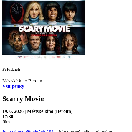
Pořadatel:
Městské kino Beroun
Vstupenky
Scarry Movie
19. 6. 2026 | Městské kino (Beroun)
17:30
film
Je to už neuvěřitelných 26 let,
kdy poprvé nelítostný vrahoun