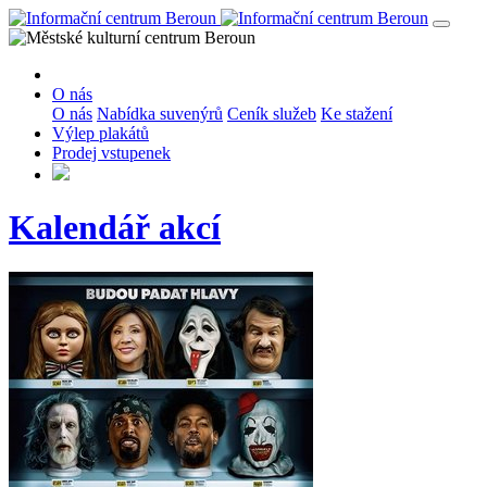
O nás
O nás
Nabídka suvenýrů
Ceník služeb
Ke stažení
Výlep plakátů
Prodej vstupenek
Kalendář akcí