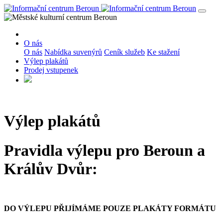
O nás
O nás
Nabídka suvenýrů
Ceník služeb
Ke stažení
Výlep plakátů
Prodej vstupenek
Výlep plakátů
Pravidla výlepu pro Beroun a
Králův Dvůr:
DO VÝLEPU PŘIJÍMÁME POUZE PLAKÁTY FORMÁTU