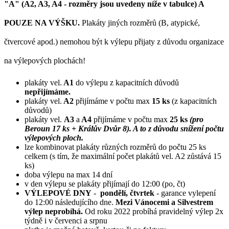
"A" (A2, A3, A4 - rozměry jsou uvedeny níže v tabulce) A
POUZE NA VÝŠKU.
Plakáty jiných rozměrů (B, atypické,
čtvercové apod.) nemohou být k výlepu přijaty z důvodu organizace
na výlepových plochách!
plakáty vel.
A1
do výlepu z kapacitních důvodů
nepřijímáme.
plakáty vel.
A2
přijímáme v počtu max
15 ks
(z kapacitních
důvodů)
plakáty vel.
A3
a
A4
přijímáme v počtu max
25 ks
(pro
Beroun 17 ks + Králův Dvůr 8). A to z důvodu snížení počtu
výlepových ploch.
lze kombinovat plakáty různých rozměrů do počtu 25 ks
celkem (s tím, že maximální počet plakátů vel. A2 zůstává 15
ks)
doba výlepu na max 14 dní
v den výlepu se plakáty přijímají do 12:00 (po, čt)
VÝLEPOVÉ DNY
-
pondělí
, čtvrtek
- garance vylepení
do 12:00 následujícího dne.
Mezi Vánocemi a Silvestrem
výlep neprobíhá.
Od roku 2022 probíhá pravidelný výlep 2x
týdně i v červenci a srpnu