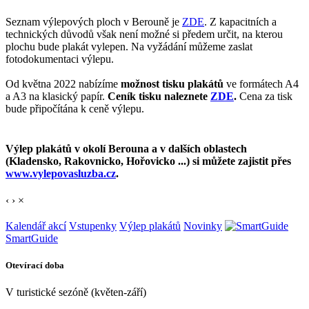
Seznam výlepových ploch v Berouně je
ZDE
. Z kapacitních a
technických důvodů však není možné si předem určit, na kterou
plochu bude plakát vylepen. Na vyžádání můžeme zaslat
fotodokumentaci výlepu.
Od května 2022 nabízíme
možnost tisku plakátů
ve formátech A4
a A3 na klasický papír.
Ceník tisku naleznete
ZDE
.
Cena za tisk
bude připočítána k ceně výlepu.
Výlep plakátů v okolí Berouna a v dalších oblastech
(Kladensko, Rakovnicko, Hořovicko ...) si můžete zajistit přes
www.vylepovasluzba.cz
.
‹
›
×
Kalendář akcí
Vstupenky
Výlep plakátů
Novinky
SmartGuide
Otevírací doba
V turistické sezóně (květen-září)