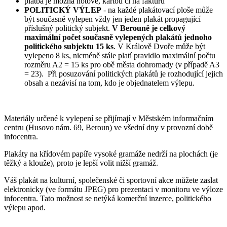
platba je možná hotově, kartou či na fakturu
POLITICKÝ VÝLEP
- na každé plakátovací ploše může
být současně vylepen vždy jen jeden plakát propagující
příslušný politický subjekt.
V Berouně je celkový
maximální počet současně vylepených plakátů jednoho
politického subjektu 15 ks
. V Králově Dvoře může být
vylepeno 8 ks, nicméně stále platí pravidlo maximální počtu
rozměru A2 = 15 ks pro obě města dohromady (v případě A3
= 23). Při posuzování politických plakátů je rozhodující jejich
obsah a nezávisí na tom, kdo je objednatelem výlepu.
Materiály určené k vylepení se přijímají v Měs­tském informačním
centru (Husovo nám. 69, Beroun) ve všední dny v provozní době
infocentra.
Plakáty na křídovém papíře vysoké gramáže nedrží na plochách (je
těžký a klouže), proto je lepší volit nižší gramáž.
Váš plakát na kulturní, společenské či sportovní akce můžete zaslat
elektronicky (ve formátu JPEG) pro prezentaci v monitoru ve výloze
infocentra. Tato možnost se netýká komerční inzerce, politického
výlepu apod.