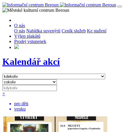
O nás
O nás
Nabídka suvenýrů
Ceník služeb
Ke stažení
Výlep plakátů
Prodej vstupenek
Kalendář akcí
×
pro děti
venku