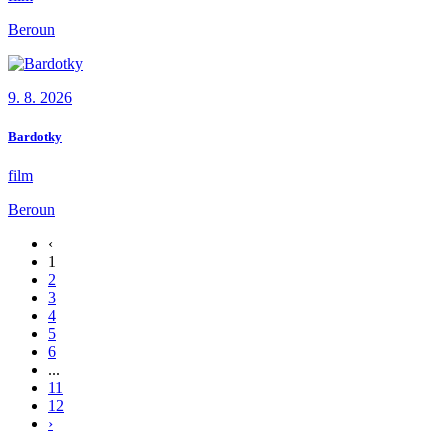
Beroun
9. 8. 2026
Bardotky
film
Beroun
‹
1
2
3
4
5
6
...
11
12
›