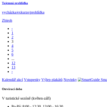
Tajemná prohlídka
vycházka/exkurze/prohlídka
Zbiroh
‹
1
2
3
4
5
6
...
12
13
›
Kalendář akcí
Vstupenky
Výlep plakátů
Novinky
Sma
Otevírací doba
V turistické sezóně (květen-září)
Po-Pá: 8:00 - 12:30, 13:00 - 16:30