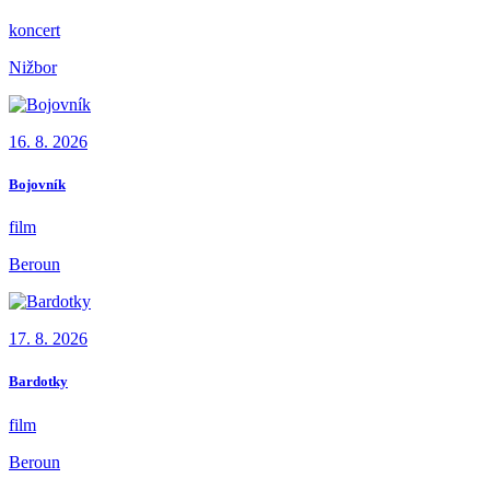
koncert
Nižbor
16. 8. 2026
Bojovník
film
Beroun
17. 8. 2026
Bardotky
film
Beroun