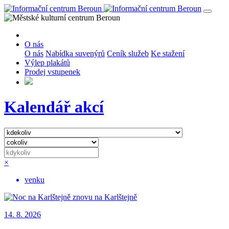
O nás
O nás
Nabídka suvenýrů
Ceník služeb
Ke stažení
Výlep plakátů
Prodej vstupenek
Kalendář akcí
×
venku
14. 8. 2026