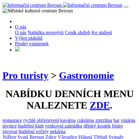
O nás
O nás
Nabídka suvenýrů
Ceník služeb
Ke stažení
Výlep plakátů
Prodej vstupenek
Pro turisty
>
Gastronomie
NABÍDKU DENNÍCH MENU
NALEZNETE
ZDE
.
restaurace
rychlé občerstvení
kavárna
cukrárna
zmrzlina
bar
vinárna
pivnice
hudební klub
venkovní zahrádka
dětský koutek
bistro
pivovar
hudební večery
pekárna
Nižbor
Svatá
Beroun
Zdice
Všeradice
Hlásná Třebaň
Svinaře