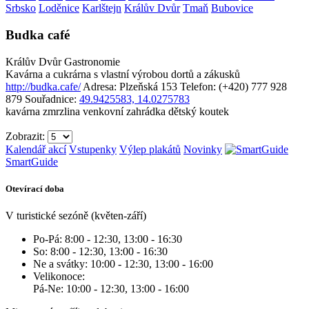
Srbsko
Loděnice
Karlštejn
Králův Dvůr
Tmaň
Bubovice
Budka café
Králův Dvůr
Gastronomie
Kavárna a cukrárna s vlastní výrobou dortů a zákusků
http://budka.cafe/
Adresa: Plzeňská 153
Telefon: (+420) 777 928
879
Souřadnice:
49.9425583, 14.0275783
kavárna
zmrzlina
venkovní zahrádka
dětský koutek
Zobrazit:
Kalendář akcí
Vstupenky
Výlep plakátů
Novinky
SmartGuide
Otevírací doba
V turistické sezóně (květen-září)
Po-Pá: 8:00 - 12:30, 13:00 - 16:30
So: 8:00 - 12:30, 13:00 - 16:30
Ne a svátky: 10:00 - 12:30, 13:00 - 16:00
Velikonoce:
Pá-Ne: 10:00 - 12:30, 13:00 - 16:00