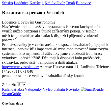
Srbsko
Loděnice
Karlštejn
Králův Dvůr
Tmaň
Bubovice
Restaurace a penzion Ve století
Loděnice
Ubytování
Gastronomie
Návštěvníci mohou navštívit restauraci s čerstvou kuchyní nebo
využít služeb penzionu s útulně zařízenými pokoji. V letních
měsících je uvnitř areálu statku k dispozici příjemné venkovní
posezení.
Pro návštevníky je v celém areálu k dispozici bezdrátové připojení k
internetu, parkoviště s kapacitou 40 míst, monitorované kamerovým
systémem. Pro nejmenší návštěvníky jsme v blízkosti letní terasy
vybudovali dětské hřiště. Děti mají k dispozici řadu prolézaček,
skluzavku, pískoviště, trampolínu a další atrakce.
http://www.vestoleti.cz/
Adresa: Husovo nám. 11, Loděnice
Telefon:
(+420) 311 671 848
penzion
restaurace
venkovní zahrádka
dětský koutek
Zobrazit:
Kalendář akcí
Vstupenky
Výlep plakátů
Novinky
SmartGuide
Otevírací doba