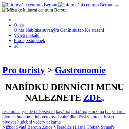
O nás
O nás
Nabídka suvenýrů
Ceník služeb
Ke stažení
Výlep plakátů
Prodej vstupenek
Pro turisty
>
Gastronomie
NABÍDKU DENNÍCH MENU
NALEZNETE
ZDE
.
restaurace
rychlé občerstvení
kavárna
cukrárna
zmrzlina
bar
vinárna
pivnice
hudební klub
venkovní zahrádka
dětský koutek
bistro
pivovar
hudební večery
pekárna
Nižbor
Svatá
Beroun
Zdice
Všeradice
Hlásná Třebaň
Svinaře