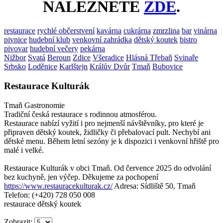
NALEZNETE
ZDE
.
restaurace
rychlé občerstvení
kavárna
cukrárna
zmrzlina
bar
vinárna
pivnice
hudební klub
venkovní zahrádka
dětský koutek
bistro
pivovar
hudební večery
pekárna
Nižbor
Svatá
Beroun
Zdice
Všeradice
Hlásná Třebaň
Svinaře
Srbsko
Loděnice
Karlštejn
Králův Dvůr
Tmaň
Bubovice
Restaurace Kulturák
Tmaň
Gastronomie
Tradiční česká restaurace s rodinnou atmosférou.
Restaurace nabízí vyžití i pro nejmenší návštěvníky, pro které je
připraven dětský koutek, židličky či přebalovací pult. Nechybí ani
dětské menu. Během letní sezóny je k dispozici i venkovní hřiště pro
malé i velké.
Restaurace Kulturák v obci Tmaň. Od července 2025 do odvolání
bez kuchyně, jen výčep. Děkujeme za pochopení
https://www.restauracekulturak.cz/
Adresa: Sídliště 50, Tmaň
Telefon: (+420) 728 050 008
restaurace
dětský koutek
Zobrazit: