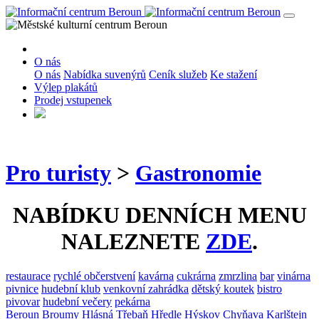
O nás
O nás
Nabídka suvenýrů
Ceník služeb
Ke stažení
Výlep plakátů
Prodej vstupenek
Pro turisty
>
Gastronomie
NABÍDKU DENNÍCH MENU
NALEZNETE
ZDE
.
restaurace
rychlé občerstvení
kavárna
cukrárna
zmrzlina
bar
vinárna
pivnice
hudební klub
venkovní zahrádka
dětský koutek
bistro
pivovar
hudební večery
pekárna
Beroun
Broumy
Hlásná Třebaň
Hředle
Hýskov
Chyňava
Karlštejn