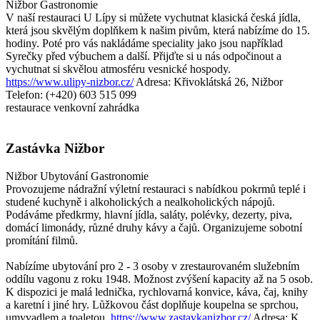
Nižbor
Gastronomie
V naší restauraci U Lípy si můžete vychutnat klasická česká jídla,
která jsou skvělým doplňkem k našim pivům, která nabízíme do 15.
hodiny. Poté pro vás nakládáme speciality jako jsou například
Syrečky před výbuchem a další. Přijďte si u nás odpočinout a
vychutnat si skvělou atmosféru vesnické hospody.
https://www.ulipy-nizbor.cz/
Adresa: Křivoklátská 26, Nižbor
Telefon: (+420) 603 515 099
restaurace
venkovní zahrádka
Zastávka Nižbor
Nižbor
Ubytování
Gastronomie
Provozujeme nádražní výletní restauraci s nabídkou pokrmů teplé i
studené kuchyně i alkoholických a nealkoholických nápojů.
Podáváme předkrmy, hlavní jídla, saláty, polévky, dezerty, piva,
domácí limonády, různé druhy kávy a čajů. Organizujeme sobotní
promítání filmů.
Nabízíme ubytování pro 2 - 3 osoby v zrestaurovaném služebním
oddílu vagonu z roku 1948. Možnost zvýšení kapacity až na 5 osob.
K dispozici je malá lednička, rychlovarná konvice, káva, čaj, knihy
a karetní i jiné hry. Lůžkovou část doplňuje koupelna se sprchou,
umyvadlem a toaletou.
https://www.zastavkanizbor.cz/
Adresa: K