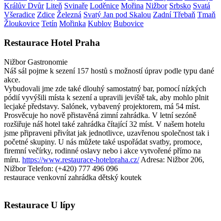
Králův Dvůr
Liteň
Svinaře
Loděnice
Mořina
Nižbor
Srbsko
Svatá
Všeradice
Zdice
Železná
Svatý Jan pod Skalou
Zadní Třebaň
Tmaň
Žloukovice
Tetín
Mořinka
Kublov
Bubovice
Restaurace Hotel Praha
Nižbor
Gastronomie
Náš sál pojme k sezení 157 hostů s možností úprav podle typu dané
akce.
Vybudovali jme zde také dlouhý samostatný bar, pomocí nízkých
pódií vyvýšili místa k sezení a upravili jeviště tak, aby mohlo plnit
lecjaké představy. Salónek, vybavený projektorem, má 54 míst.
Prosvěcuje ho nově přistavěná zimní zahrádka. V letní sezóně
rozšiřuje náš hotel také zahrádka čítající 32 míst. V našem hotelu
jsme připraveni přivítat jak jednotlivce, uzavřenou společnost tak i
početné skupiny. U nás můžete také uspořádat svatby, promoce,
firemní večírky, rodinné oslavy nebo i akce vytvořené přímo na
míru.
https://www.restaurace-hotelpraha.cz/
Adresa: Nižbor 206,
Nižbor
Telefon: (+420) 777 496 096
restaurace
venkovní zahrádka
dětský koutek
Restaurace U lípy