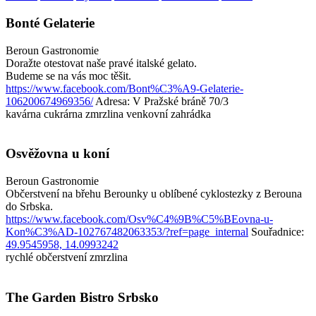
Bonté Gelaterie
Beroun
Gastronomie
Doražte otestovat naše pravé italské gelato.
Budeme se na vás moc těšit.
https://www.facebook.com/Bont%C3%A9-Gelaterie-
106200674969356/
Adresa: V Pražské bráně 70/3
kavárna
cukrárna
zmrzlina
venkovní zahrádka
Osvěžovna u koní
Beroun
Gastronomie
Občerstvení na břehu Berounky u oblíbené cyklostezky z Berouna
do Srbska.
https://www.facebook.com/Osv%C4%9B%C5%BEovna-u-
Kon%C3%AD-102767482063353/?ref=page_internal
Souřadnice:
49.9545958, 14.0993242
rychlé občerstvení
zmrzlina
The Garden Bistro Srbsko