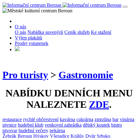
O nás
O nás
Nabídka suvenýrů
Ceník služeb
Ke stažení
Výlep plakátů
Prodej vstupenek
Pro turisty
>
Gastronomie
NABÍDKU DENNÍCH MENU
NALEZNETE
ZDE
.
restaurace
rychlé občerstvení
kavárna
cukrárna
zmrzlina
bar
vinárna
pivnice
hudební klub
venkovní zahrádka
dětský koutek
bistro
pivovar
hudební večery
pekárna
Žebrák
Beroun
Hýskov
Všeradice
Králův Dvůr
Srbsko