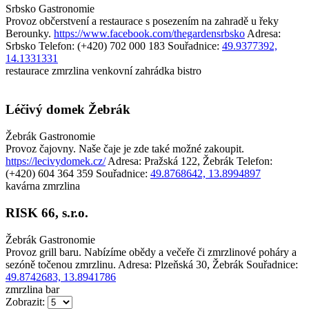
Srbsko
Gastronomie
Provoz občerstvení a restaurace s posezením na zahradě u řeky
Berounky.
https://www.facebook.com/thegardensrbsko
Adresa:
Srbsko
Telefon: (+420) 702 000 183
Souřadnice:
49.9377392,
14.1331331
restaurace
zmrzlina
venkovní zahrádka
bistro
Léčivý domek Žebrák
Žebrák
Gastronomie
Provoz čajovny. Naše čaje je zde také možné zakoupit.
https://lecivydomek.cz/
Adresa: Pražská 122, Žebrák
Telefon:
(+420) 604 364 359
Souřadnice:
49.8768642, 13.8994897
kavárna
zmrzlina
RISK 66, s.r.o.
Žebrák
Gastronomie
Provoz grill baru. Nabízíme obědy a večeře či zmrzlinové poháry a
sezóně točenou zmrzlinu.
Adresa: Plzeňská 30, Žebrák
Souřadnice:
49.8742683, 13.8941786
zmrzlina
bar
Zobrazit: