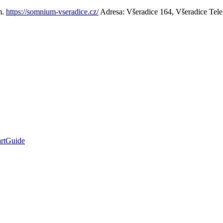
m.
https://somnium-vseradice.cz/
Adresa: Všeradice 164, Všeradice
Tele
rtGuide