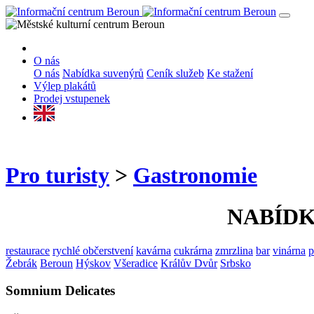
O nás
O nás
Nabídka suvenýrů
Ceník služeb
Ke stažení
Výlep plakátů
Prodej vstupenek
Pro turisty
>
Gastronomie
NABÍD
restaurace
rychlé občerstvení
kavárna
cukrárna
zmrzlina
bar
vinárna
p
Žebrák
Beroun
Hýskov
Všeradice
Králův Dvůr
Srbsko
Somnium Delicates