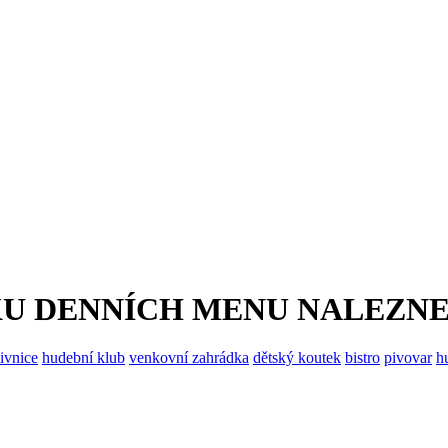
KU DENNÍCH MENU NALEZN
ivnice
hudební klub
venkovní zahrádka
dětský koutek
bistro
pivovar
h