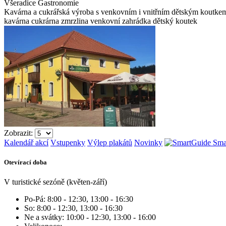
Všeradice
Gastronomie
Kavárna a cukrářská výroba s venkovním i vnitřním dětským koutke
kavárna
cukrárna
zmrzlina
venkovní zahrádka
dětský koutek
Zobrazit:
Kalendář akcí
Vstupenky
Výlep plakátů
Novinky
Sma
Otevírací doba
V turistické sezóně (květen-září)
Po-Pá: 8:00 - 12:30, 13:00 - 16:30
So: 8:00 - 12:30, 13:00 - 16:30
Ne a svátky: 10:00 - 12:30, 13:00 - 16:00