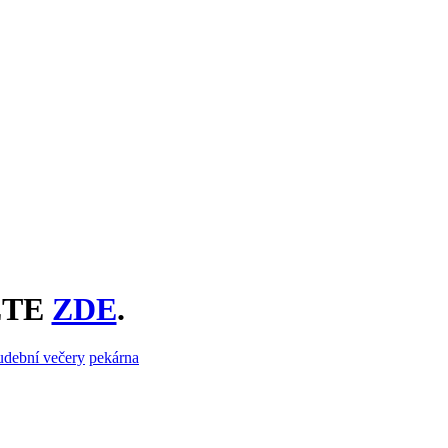
ETE
ZDE
.
udební večery
pekárna