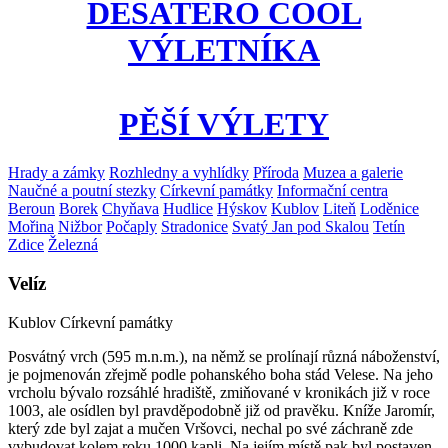
DESATERO COOL
VÝLETNÍKA
PĚŠÍ VÝLETY
Hrady a zámky
Rozhledny a vyhlídky
Příroda
Muzea a galerie
Naučné a poutní stezky
Církevní památky
Informační centra
Beroun
Borek
Chyňava
Hudlice
Hýskov
Kublov
Liteň
Loděnice
Mořina
Nižbor
Počaply
Stradonice
Svatý Jan pod Skalou
Tetín
Zdice
Železná
Velíz
Kublov
Církevní památky
Posvátný vrch (595 m.n.m.), na němž se prolínají různá náboženství,
je pojmenován zřejmě podle pohanského boha stád Velese. Na jeho
vrcholu bývalo rozsáhlé hradiště, zmiňované v kronikách již v roce
1003, ale osídlen byl pravděpodobně již od pravěku. Kníže Jaromír,
který zde byl zajat a mučen Vršovci, nechal po své záchraně zde
vybudovat kolem roku 1000 kapli. Na jejím místě pak byl postaven