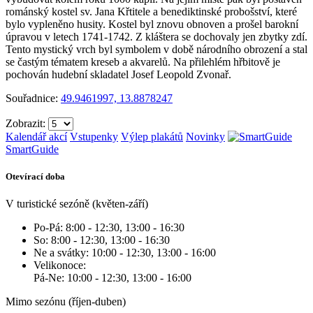
románský kostel sv. Jana Křtitele a benediktinské probošství, které
bylo vypleněno husity. Kostel byl znovu obnoven a prošel barokní
úpravou v letech 1741-1742. Z kláštera se dochovaly jen zbytky zdí.
Tento mystický vrch byl symbolem v době národního obrození a stal
se častým tématem kreseb a akvarelů. Na přilehlém hřbitově je
pochován hudební skladatel Josef Leopold Zvonař.
Souřadnice:
49.9461997, 13.8878247
Zobrazit:
Kalendář akcí
Vstupenky
Výlep plakátů
Novinky
SmartGuide
Otevírací doba
V turistické sezóně (květen-září)
Po-Pá: 8:00 - 12:30, 13:00 - 16:30
So: 8:00 - 12:30, 13:00 - 16:30
Ne a svátky: 10:00 - 12:30, 13:00 - 16:00
Velikonoce:
Pá-Ne: 10:00 - 12:30, 13:00 - 16:00
Mimo sezónu (říjen-duben)