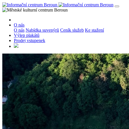
O nás
O nás
Nabídka suvenýrů
Ceník služeb
Ke stažení
Výlep plakátů
Prodej vstupenek