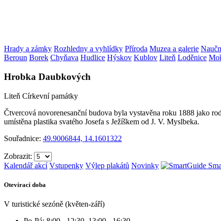
Hrady a zámky
Rozhledny a vyhlídky
Příroda
Muzea a galerie
Naučné
Beroun
Borek
Chyňava
Hudlice
Hýskov
Kublov
Liteň
Loděnice
Moř
Hrobka Daubkových
Liteň
Církevní památky
Čtvercová novorenesanční budova byla vystavěna roku 1888 jako rodin
umístěna plastika svatého Josefa s Ježíškem od J. V. Myslbeka.
Souřadnice:
49.9006844, 14.1601322
Zobrazit:
Kalendář akcí
Vstupenky
Výlep plakátů
Novinky
Sma
Otevírací doba
V turistické sezóně (květen-září)
Po-Pá: 8:00 - 12:30, 13:00 - 16:30