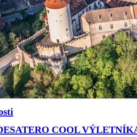
osti
DESATERO COOL VÝLETNÍK