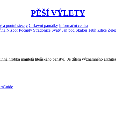
PĚŠÍ VÝLETY
 a poutní stezky
Církevní památky
Informační centra
ina
Nižbor
Počaply
Stradonice
Svatý Jan pod Skalou
Tetín
Zdice
Žele
ná hrobka majitelů liteňského panství. Je dílem významného architekta
rtGuide