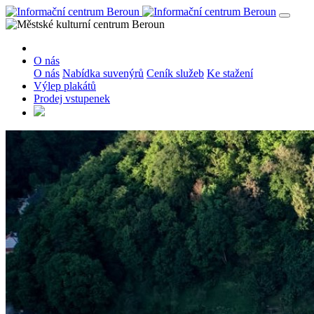
O nás
O nás
Nabídka suvenýrů
Ceník služeb
Ke stažení
Výlep plakátů
Prodej vstupenek