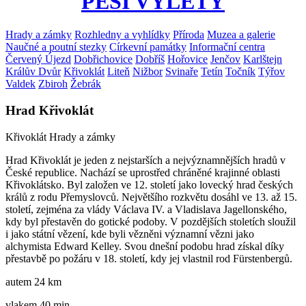
PĚŠÍ VÝLETY
Hrady a zámky
Rozhledny a vyhlídky
Příroda
Muzea a galerie
Naučné a poutní stezky
Církevní památky
Informační centra
Červený Újezd
Dobřichovice
Dobříš
Hořovice
Jenčov
Karlštejn
Králův Dvůr
Křivoklát
Liteň
Nižbor
Svinaře
Tetín
Točník
Týřov
Valdek
Zbiroh
Žebrák
Hrad Křivoklát
Křivoklát
Hrady a zámky
Hrad Křivoklát je jeden z nejstarších a nejvýznamnějších hradů v
České republice. Nachází se uprostřed chráněné krajinné oblasti
Křivoklátsko. Byl založen ve 12. století jako lovecký hrad českých
králů z rodu Přemyslovců. Největšího rozkvětu dosáhl ve 13. až 15.
století, zejména za vlády Václava IV. a Vladislava Jagellonského,
kdy byl přestavěn do gotické podoby. V pozdějších stoletích sloužil
i jako státní vězení, kde byli vězněni významní vězni jako
alchymista Edward Kelley. Svou dnešní podobu hrad získal díky
přestavbě po požáru v 18. století, kdy jej vlastnil rod Fürstenbergů.
autem 24 km
vlakem 40 min.