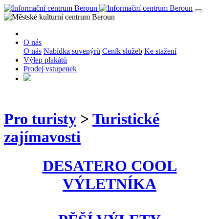
O nás
O nás
Nabídka suvenýrů
Ceník služeb
Ke stažení
Výlep plakátů
Prodej vstupenek
Pro turisty
>
Turistické
zajímavosti
DESATERO COOL
VÝLETNÍKA