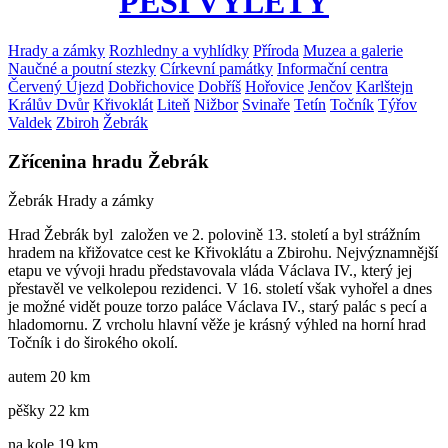
PĚŠÍ VÝLETY
Hrady a zámky
Rozhledny a vyhlídky
Příroda
Muzea a galerie
Naučné a poutní stezky
Církevní památky
Informační centra
Červený Újezd
Dobřichovice
Dobříš
Hořovice
Jenčov
Karlštejn
Králův Dvůr
Křivoklát
Liteň
Nižbor
Svinaře
Tetín
Točník
Týřov
Valdek
Zbiroh
Žebrák
Zřícenina hradu Žebrák
Žebrák
Hrady a zámky
Hrad Žebrák byl založen ve 2. polovině 13. století a byl strážním
hradem na křižovatce cest ke Křivoklátu a Zbirohu. Nejvýznamnější
etapu ve vývoji hradu představovala vláda Václava IV., který jej
přestavěl ve velkolepou rezidenci. V 16. století však vyhořel a dnes
je možné vidět pouze torzo paláce Václava IV., starý palác s pecí a
hladomornu. Z vrcholu hlavní věže je krásný výhled na horní hrad
Točník i do širokého okolí.
autem 20 km
pěšky 22 km
na kole 19 km