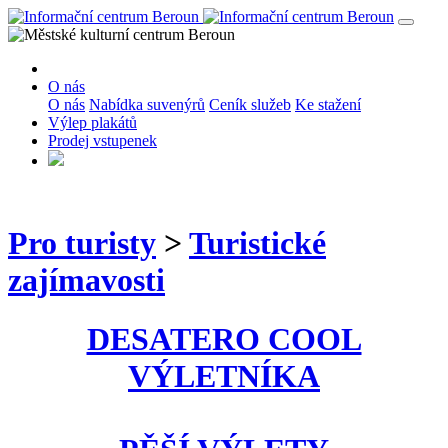
O nás
O nás
Nabídka suvenýrů
Ceník služeb
Ke stažení
Výlep plakátů
Prodej vstupenek
Pro turisty
>
Turistické
zajímavosti
DESATERO COOL
VÝLETNÍKA