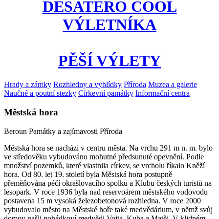
DESATERO COOL
VÝLETNÍKA
PĚŠÍ VÝLETY
Hrady a zámky
Rozhledny a vyhlídky
Příroda
Muzea a galerie
Naučné a poutní stezky
Církevní památky
Informační centra
Městská hora
Beroun
Památky a zajímavosti
Příroda
Městská hora se nachází v centru města. Na vrchu 291 m n. m. bylo
ve středověku vybudováno mohutné předsunuté opevnění. Podle
množství pozemků, které vlastnila církev, se vrcholu říkalo Kněží
hora. Od 80. let 19. století byla Městská hora postupně
přeměňována péčí okrašlovacího spolku a Klubu českých turistů na
lesopark. V roce 1936 byla nad reservoárem městského vodovodu
postavena 15 m vysoká železobetonová rozhledna. V roce 2000
vybudovalo město na Městské hoře také medvědárium, v němž svůj
domov našli pohádkoví medvědi Vojta, Kuba a Matěj. V klidném