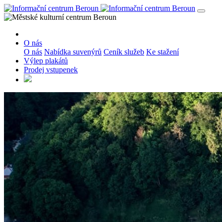
O nás
O nás
Nabídka suvenýrů
Ceník služeb
Ke stažení
Výlep plakátů
Prodej vstupenek