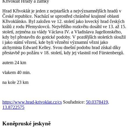
Křivoklát
Hrady a zámky
Hrad Křivoklát je jeden z nejstarších a nejvýznamnějších hradů v
České republice. Nachází se uprostřed chráněné krajinné oblasti
Křivoklátsko. Byl založen ve 12. století jako lovecký hrad českých
králů z rodu Přemyslovců. Největšího rozkvětu dosáhl ve 13. až 15.
století, zejména za vlády Václava IV. a Vladislava Jagellonského,
kdy byl přestavěn do gotické podoby. V pozdějších stoletích sloužil
i jako státní vězení, kde byli vězněni významní vězni jako
alchymista Edward Kelley. Svou dnešní podobu hrad získal díky
přestavbě po požáru v 18. století, kdy jej vlastnil rod Fürstenbergů.
autem 24 km
vlakem 40 min.
na kole 23 km
https://www.hrad-krivoklat.cz/cs
Souřadnice:
50.0378419,
13.8722575
Koněpruské jeskyně