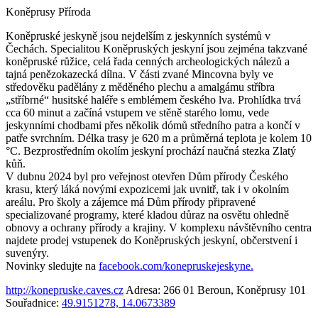
Koněprusy
Příroda
Koněpruské jeskyně jsou nejdelším z jeskynních systémů v
Čechách. Specialitou Koněpruských jeskyní jsou zejména takzvané
koněpruské růžice, celá řada cenných archeologických nálezů a
tajná penězokazecká dílna. V části zvané Mincovna byly ve
středověku padělány z měděného plechu a amalgámu stříbra
„stříbrné“ husitské haléře s emblémem českého lva. Prohlídka trvá
cca 60 minut a začíná vstupem ve stěně starého lomu, vede
jeskynními chodbami přes několik dómů středního patra a končí v
patře svrchním. Délka trasy je 620 m a průměrná teplota je kolem 10
°C. Bezprostředním okolím jeskyní prochází naučná stezka Zlatý
kůň.
V dubnu 2024 byl pro veřejnost otevřen Dům přírody Českého
krasu, který láká novými expozicemi jak uvnitř, tak i v okolním
areálu. Pro školy a zájemce má Dům přírody připravené
specializované programy, které kladou důraz na osvětu ohledně
obnovy a ochrany přírody a krajiny. V komplexu návštěvního centra
najdete prodej vstupenek do Koněpruských jeskyní, občerstvení i
suvenýry.
Novinky sledujte na
facebook.com/konepruskejeskyne.
http://konepruske.caves.cz
Adresa: 266 01 Beroun, Koněprusy 101
Souřadnice:
49.9151278, 14.0673389