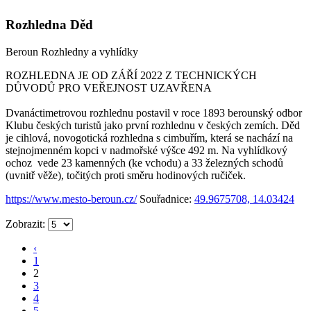
Rozhledna Děd
Beroun
Rozhledny a vyhlídky
ROZHLEDNA JE OD ZÁŘÍ 2022 Z TECHNICKÝCH
DŮVODŮ PRO VEŘEJNOST UZAVŘENA
Dvanáctimetrovou rozhlednu postavil v roce 1893 berounský odbor
Klubu českých turistů jako první rozhlednu v českých zemích. Děd
je cihlová, novogotická rozhledna s cimbuřím, která se nachází na
stejnojmenném kopci v nadmořské výšce 492 m. Na vyhlídkový
ochoz vede 23 kamenných (ke vchodu) a 33 železných schodů
(uvnitř věže), točitých proti směru hodinových ručiček.
https://www.mesto-beroun.cz/
Souřadnice:
49.9675708, 14.03424
Zobrazit:
‹
1
2
3
4
5