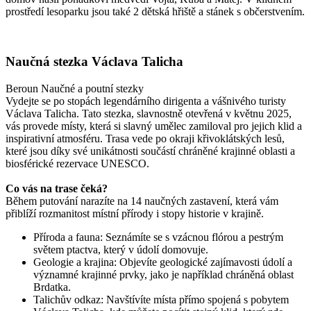
prostředí lesoparku jsou také 2 dětská hřiště a stánek s občerstvením.
Naučná stezka Václava Talicha
Beroun
Naučné a poutní stezky
Vydejte se po stopách legendárního dirigenta a vášnivého turisty
Václava Talicha. Tato stezka, slavnostně otevřená v květnu 2025,
vás provede místy, která si slavný umělec zamiloval pro jejich klid a
inspirativní atmosféru. Trasa vede po okraji křivoklátských lesů,
které jsou díky své unikátnosti součástí chráněné krajinné oblasti a
biosférické rezervace UNESCO.
Co vás na trase čeká?
Během putování narazíte na 14 naučných zastavení, která vám
přiblíží rozmanitost místní přírody i stopy historie v krajině.
Příroda a fauna: Seznámíte se s vzácnou flórou a pestrým
světem ptactva, který v údolí domovuje.
Geologie a krajina: Objevíte geologické zajímavosti údolí a
významné krajinné prvky, jako je například chráněná oblast
Brdatka.
Talichův odkaz: Navštívíte místa přímo spojená s pobytem