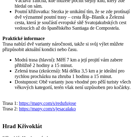
Václava Talicha, kde můžete pocítit stejný klid, který zde
hledal on sám.
Poutní křižovatka: Stezka je unikátní tím, že se zde protínají
dvě významné poutní trasy – cesta Říp–Blaník a Železná
cesta, která je součástí evropské sítě Svatojakubských cest
vedoucích až do španělského Santiaga de Compostela.
Praktické informace
Trasa nabízí dvě varianty náročnosti, takže si svůj výlet můžete
přizpůsobit aktuální kondici nebo času.
Modrá trasa (hlavní): Měří 7 km a její projití vám zabere
přibližně 2 hodiny a 15 minut.
Zelená trasa (zkrácená): Má délku 3,5 km a je ideální pro
rychlou procházku na zhruba 1 hodinu a 15 minut.
Dostupnost: Obě varianty jsou vhodné pro pěší turisty všech
věkových kategorií, terén však není uzpůsoben pro kočárky.
Trasa 1:
https://mapy.com/s/redufujose
Trasa 2:
https://mapy.com/s/jesacalako
Hrad Křivoklát