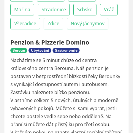
Mořina
Stradonice
Srbsko
Vráž
Všeradice
Zdice
Nový Jáchymov
Penzion & Pizzerie Domino
Beroun
Ubytování
Gastronomie
Nacházíme se 5 minut chůze od centra
královského centra Berouna. Náš penzion je
postaven v bezprostřední blízkosti řeky Berounky
s vynikající dostupností autem i autobusem.
Zastávku naleznete blízko penzionu.
Vlastníme celkem 5 nových, útulných a moderně
vybavených pokojů. Můžete si sami vybrat, jestli
chcete postele vedle sebe nebo odděleně. Na
přaní si můžete dát přistýlku pro třetí osobu.
V každém pokoji naleznete vlastní socíalní zařízení