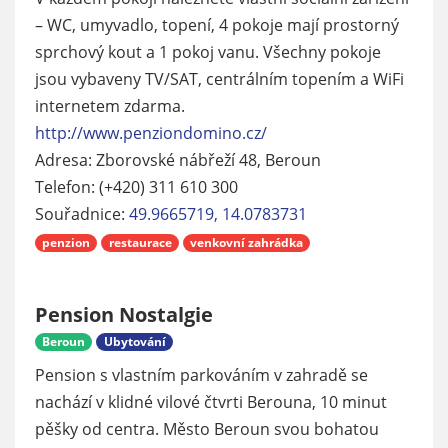
– WC, umyvadlo, topení, 4 pokoje mají prostorný
sprchový kout a 1 pokoj vanu. Všechny pokoje
jsou vybaveny TV/SAT, centrálním topením a WiFi
internetem zdarma.
http://www.penziondomino.cz/
Adresa: Zborovské nábřeží 48, Beroun
Telefon: (+420) 311 610 300
Souřadnice:
49.9665719, 14.0783731
penzion
restaurace
venkovní zahrádka
Pension Nostalgie
Beroun
Ubytování
Pension s vlastním parkováním v zahradě se
nachází v klidné vilové čtvrti Berouna, 10 minut
pěšky od centra. Město Beroun svou bohatou