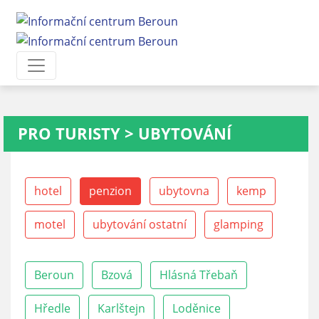
PRO TURISTY
>
UBYTOVÁNÍ
hotel
penzion
ubytovna
kemp
motel
ubytování ostatní
glamping
Beroun
Bzová
Hlásná Třebaň
Hředle
Karlštejn
Loděnice