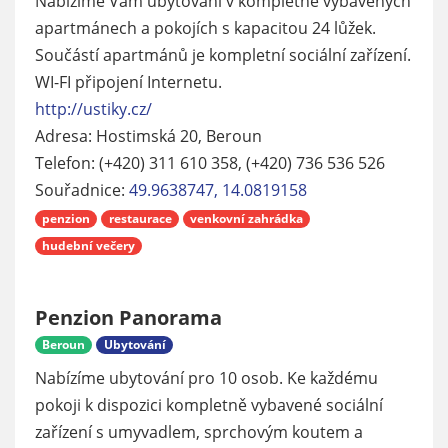
Nabízíme Vám ubytování v kompletně vybavených
apartmánech a pokojích s kapacitou 24 lůžek.
Součástí apartmánů je kompletní sociální zařízení.
WI-FI připojení Internetu.
http://ustiky.cz/
Adresa: Hostimská 20, Beroun
Telefon: (+420) 311 610 358, (+420) 736 536 526
Souřadnice:
49.9638747, 14.0819158
penzion
restaurace
venkovní zahrádka
hudební večery
Penzion Panorama
Beroun
Ubytování
Nabízíme ubytování pro 10 osob. Ke každému
pokoji k dispozici kompletně vybavené sociální
zařízení s umyvadlem, sprchovým koutem a