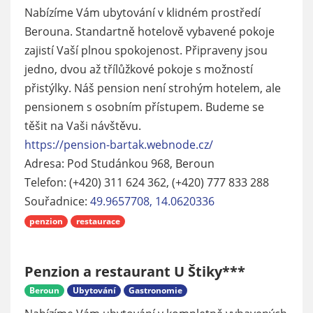
Nabízíme Vám ubytování v klidném prostředí
Berouna. Standartně hotelově vybavené pokoje
zajistí Vaší plnou spokojenost. Připraveny jsou
jedno, dvou až třílůžkové pokoje s možností
přistýlky. Náš pension není strohým hotelem, ale
pensionem s osobním přístupem. Budeme se
těšit na Vaši návštěvu.
https://pension-bartak.webnode.cz/
Adresa: Pod Studánkou 968, Beroun
Telefon: (+420) 311 624 362, (+420) 777 833 288
Souřadnice:
49.9657708, 14.0620336
penzion
restaurace
Penzion a restaurant U Štiky***
Beroun
Ubytování
Gastronomie