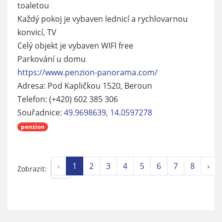
toaletou
Každý pokoj je vybaven lednicí a rychlovarnou
konvicí, TV
Celý objekt je vybaven WIFI free
Parkování u domu
https://www.penzion-panorama.com/
Adresa: Pod Kapličkou 1520, Beroun
Telefon: (+420) 602 385 306
Souřadnice:
49.9698639, 14.0597278
penzion
‹
1
2
3
4
5
6
7
8
›
Zobrazit: