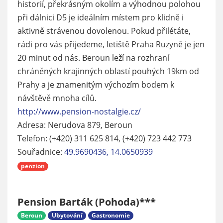
historií, překrásným okolím a výhodnou polohou
při dálnici D5 je ideálním místem pro klidně i
aktivně strávenou dovolenou. Pokud přilétáte,
rádi pro vás přijedeme, letiště Praha Ruzyně je jen
20 minut od nás. Beroun leží na rozhraní
chráněných krajinných oblastí pouhých 19km od
Prahy a je znamenitým výchozím bodem k
návštěvě mnoha cílů.
http://www.pension-nostalgie.cz/
Adresa: Nerudova 879, Beroun
Telefon: (+420) 311 625 814, (+420) 723 442 773
Souřadnice:
49.9690436, 14.0650939
penzion
Pension Barták (Pohoda)***
Beroun
Ubytování
Gastronomie