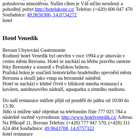
pohodovou atmosférou. Naším cílem je Váš ničím nerušený a
pohodlný pobyt
http://hotelukone.cz/
Telefon: (+420) 606 047 470
Souřadnice:
49.9650306, 14.0734272
hotel
Hotel Venedik
Beroun
Ubytování
Gastronomie
Rodinný hotel Venedik byl otevřen v roce 1994 a je situován v
centru města Berouna. Hotel se nachází na břehu pravého ramene
řeky Berounky a sousedí s Pražskou bránou.
Pražská brána je součástí historického hradebního opevnění města
Berouna a slouží jako vstup na berounské náměstí.
Hotel se nachází v klidné čtvrti v blízkosti mnoha restaurací a
kaváren, autobusového nádraží, aquaparku a zimního stadionu.
Do naší restaurace můžete přijít od pondělí do pátku od 10:00 do
13:30.
Jídlo si můžete také objednat na telefonním čísle 777 025 784 a
následně osobně vyzvednout.
http://www.hotelvenedik.cz/
Adresa:
Na Příkopě 11, Beroun
Telefon: (+420) 777 947 570, (+420) 311
624 404
Souřadnice:
49.9643708, 14.0757322
hotel
restaurace