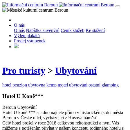
O nás
O nás
Nabídka suvenýrů
Ceník služeb
Ke stažení
Výlep plakátů
Prodej vstupenek
Pro turisty
>
Ubytování
hotel
penzion
ubytovna
kemp
motel
ubytování ostatní
glamping
Hotel U Koně***
Beroun
Ubytování
Hotel U koně *** snadno najdete přímo v historickém srdci města
Beroun v České ulici, vycházející z Husova náměstí.
Celý hotel prošel v roce 2018 celkovou rekonstrukcí a nyní Vás
můžeme s potěšením přivítat v našem konceptu rodinného hotelu s