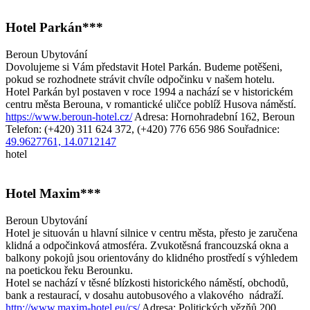
Hotel Parkán***
Beroun
Ubytování
Dovolujeme si Vám představit Hotel Parkán. Budeme potěšeni,
pokud se rozhodnete strávit chvíle odpočinku v našem hotelu.
Hotel Parkán byl postaven v roce 1994 a nachází se v historickém
centru města Berouna, v romantické uličce poblíž Husova náměstí.
https://www.beroun-hotel.cz/
Adresa: Hornohradební 162, Beroun
Telefon: (+420) 311 624 372, (+420) 776 656 986
Souřadnice:
49.9627761, 14.0712147
hotel
Hotel Maxim***
Beroun
Ubytování
Hotel je situován u hlavní silnice v centru města, přesto je zaručena
klidná a odpočinková atmosféra. Zvukotěsná francouzská okna a
balkony pokojů jsou orientovány do klidného prostředí s výhledem
na poetickou řeku Berounku.
Hotel se nachází v těsné blízkosti historického náměstí, obchodů,
bank a restaurací, v dosahu autobusového a vlakového nádraží.
http://www.maxim-hotel.eu/cs/
Adresa: Politických vězňů 200,