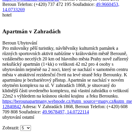
Beroun
Telefon: (+420) 737 472 195
Souřadnice:
49.9660453,
14.0733269
hotel
Apartmán v Zahradách
Beroun
Ubytování
Pro milovníky pěší turistiky, návštěvníky kulturních památek a
různých sportovních aktivit nabízíme v královském městě Berouně,
vzdáleného necelých 20 km od hlavního města Prahy nově zařízený
nekuřácký apartmán (1+kk) o velikosti 42 m2 pro 4 osoby s
ubytováním nejméně na 2 noci, který se nachází v samotném centru
města v atraktivní rezidenční čtvrti na levé straně řeky Berounky. K
apartmánu je bezbariérový přístup. Apartmán se nachází v novém
obytném komplexu na ul. V zahradách 1868, je situovaný do
klidnější části uvedeného komplexu, má vlastní zahrádku o velikostí
22m2 s výhledem na krásnou okolní krajinu a řeku Berounku.
https://berounapartmany.webnode.cz/#utm_source=mapy.cz&utm_
12840842
Adresa: V Zahradách 1868, Beroun
Telefon: (+420) 608
709 808
Souřadnice:
49.9678497, 14.0722114
ubytování ostatní
Zobrazit: