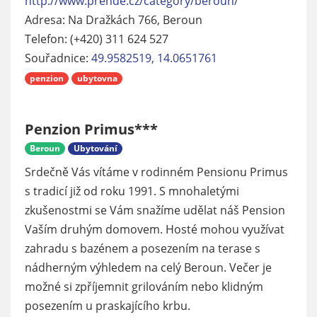
http://www.prende.cz/category/beroun/
Adresa: Na Dražkách 766, Beroun
Telefon: (+420) 311 624 527
Souřadnice:
49.9582519, 14.0651761
penzion
ubytovna
Penzion Primus***
Beroun
Ubytování
Srdečně Vás vítáme v rodinném Pensionu Primus
s tradicí již od roku 1991. S mnohaletými
zkušenostmi se Vám snažíme udělat náš Pension
Vaším druhým domovem. Hosté mohou využívat
zahradu s bazénem a posezením na terase s
nádherným výhledem na celý Beroun. Večer je
možné si zpříjemnit grilováním nebo klidným
posezením u praskajícího krbu.