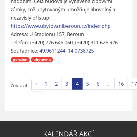
nádobím. Celá budova je vybavena čipovými
zámky, což ubytovaným umožňuje libovolný a
nezávislý přístup.
https://www.ubytovaniberoun.cz/index.php
Adresa: U Stadionu 157, Beroun
Telefon: (+420) 776 645 060, (+420) 311 626 926
Souřadnice:
49.9611244, 14.0738725
penzion
ubytovna
‹
1
2
3
4
5
6
...
16
17
Zobrazit:
KALENDÁŘ AKCÍ