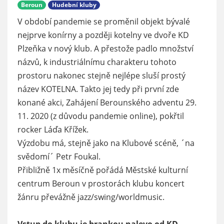
Beroun
Hudební kluby
V období pandemie se proměnil objekt bývalé
nejprve konírny a později kotelny ve dvoře KD
Plzeňka v nový klub. A přestože padlo množství
názvů, k industriálnímu charakteru tohoto
prostoru nakonec stejně nejlépe sluší prostý
název KOTELNA. Takto jej tedy při první zde
konané akci, Zahájení Berounského adventu 29.
11. 2020 (z důvodu pandemie online), pokřtil
rocker Láďa Křížek.
Výzdobu má, stejně jako na Klubové scéně, ´na
svědomí´ Petr Foukal.
Přibližně 1x měsíčně pořádá Městské kulturní
centrum Beroun v prostorách klubu koncert
žánru převážně jazz/swing/worldmusic.