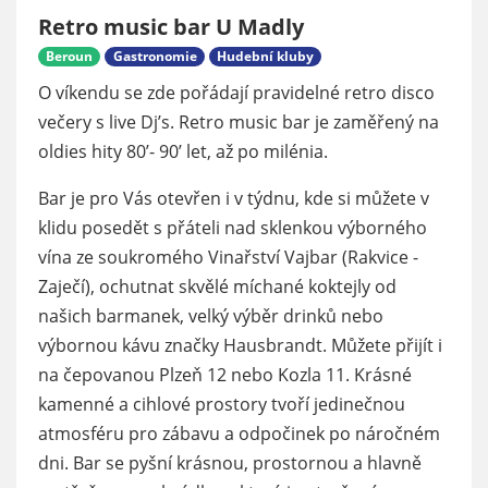
Retro music bar U Madly
Beroun
Gastronomie
Hudební kluby
O víkendu se zde pořádají pravidelné retro disco
večery s live Dj’s. Retro music bar je zaměřený na
oldies hity 80’- 90’ let, až po milénia.
Bar je pro Vás otevřen i v týdnu, kde si můžete v
klidu posedět s přáteli nad sklenkou výborného
vína ze soukromého Vinařství Vajbar (Rakvice -
Zaječí), ochutnat skvělé míchané koktejly od
našich barmanek, velký výběr drinků nebo
výbornou kávu značky Hausbrandt. Můžete přijít i
na čepovanou Plzeň 12 nebo Kozla 11. Krásné
kamenné a cihlové prostory tvoří jedinečnou
atmosféru pro zábavu a odpočinek po náročném
dni. Bar se pyšní krásnou, prostornou a hlavně