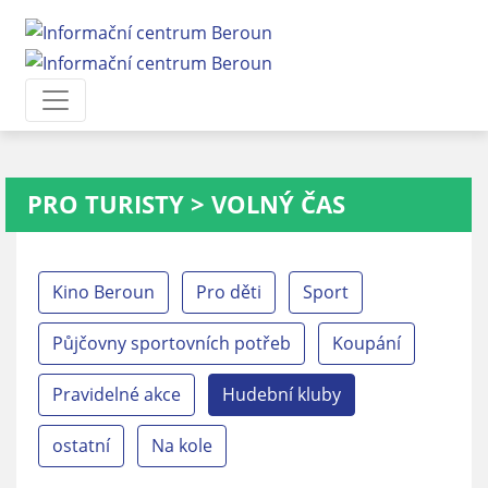
PRO TURISTY
>
VOLNÝ ČAS
Kino Beroun
Pro děti
Sport
Půjčovny sportovních potřeb
Koupání
Pravidelné akce
Hudební kluby
ostatní
Na kole