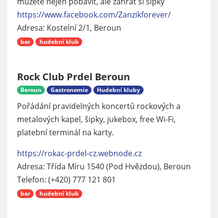
můžete nejen pobavit, ale zahrát si šipky
https://www.facebook.com/Zanzikforever/
Adresa: Kostelní 2/1, Beroun
bar
hudební klub
Rock Club Prdel Beroun
Beroun
Gastronomie
Hudební kluby
Pořádání pravidelných koncertů rockových a
metalových kapel, šipky, jukebox, free Wi-Fi,
platební terminál na karty.
https://rokac-prdel-cz.webnode.cz
Adresa: Třída Míru 1540 (Pod Hvězdou), Beroun
Telefon: (+420) 777 121 801
bar
hudební klub