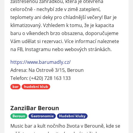
zastřešenou zahrádkou, která je otevřená
celoročně - nechybí zde v zimě zateplení,
teplomety ani deky pro chladnější večery! Bar je
klimatizovaný. Vzhledem k tomu, že je kapacita
baru o víkendech brzo obsazena, doporučujeme
Vám udělat si rezervaci. Více informací naleznete
na FB, Instagramu nebo webových stránkách.
https://www.barumadly.cz/
Adresa: Na Ostrově 3/15, Beroun
Telefon: (+420) 728 163 133
bar
hudební klub
ZanziBar Beroun
Beroun
Gastronomie
Hudební kluby
Music bar a kult nočního života v Berouně, kde se