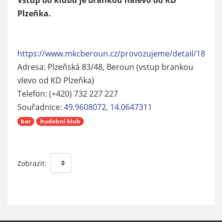
Vstup do klubu je brankou nalevo od KD
Plzeňka.
https://www.mkcberoun.cz/provozujeme/detail/18
Adresa: Plzeňská 83/48, Beroun (vstup brankou
vlevo od KD Plzeňka)
Telefon: (+420) 732 227 227
Souřadnice:
49.9608072, 14.0647311
bar
hudební klub
Zobrazit: